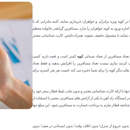
ر کوپه ویژه برادران و خواهران خریداری نمایند. البته مادرانی که با
فر می کنند باید توجه داشته باشند که کودک پسر بزرگتر از 6 سال اجازه ورود به کوپه خواهران را ندارد. مسافرین گرانقدر خانواده معظم
ب نمایند تا مشمول تخفیف بشوند. همراه داشتن کارت شناسایی معتبر
تعداد مسافرین از تعداد صندلی
کوپه
کمتر است و قصد دارید کسی
خاب کردید نیازی نیست تعداد مسافرین را افزایش بدهید و فقط تعداد
ای دیگر کوپه را برای شما ذخیره می کند. قیمت هر نفر کسری برای
 تنها با ارائه کارت شناسایی معتبر و بدون چاپ بلیط قطار سفر خود را
 ایستگاه راه آهن یا یکی از آژانس های مسافرتی معتبر با استفاده از
چنانچه قطار ملزم به پرداخت خسارت به مسافرین شود، این مبلغ تنها
ید. بدون خروج از منزل! بدون اتلاف وقت! بدون ایستادن در صف! بدون