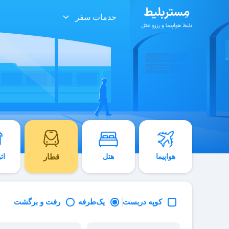
خدمات سفر
هواپیما
هتل
قطار
ات
کوپه دربست
یک‌طرفه
رفت و برگشت