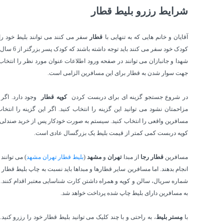
شرایط رزرو بلیط قطار
آقایان و خانم هایی که به تنهایی با
قطار
سفر می کنند می توانند بلیط خود را د
کودک خود س
شهدا و جانبازان می توانند در صفحه ورود اطلاعات عنوان مورد نظر را انتخا
جهت سوار شدن به قطار برای این مسافرین الزامی است.
در شروع جستجو گزینه ای برای دربست کردن
کوپه قطار
وجود دارد. اگر 
مزاحمتان نشود می توانید این گزینه را انتخاب کنید. اگر این گزینه را انت
مسافرین واقعی را انتخاب کنید. سیستم به صورت خودکار پس از خرید صندلی ه
کوپه دربست کمی کمتر از قیمت بلیط یک بزرگسال عادی است.
مسافرین
قطار رجا
از مبدا
تهران
و
مشهد
(
بلیط قطار تهران مشهد
) می توانند
انجام بدهند. اما مسافرین سایر قطارها و مبداها باید نسبت به چاپ بلیط قطار در
شماره سریال، سالن و کوپه و همراه داشتن کارت شناسایی معتبر اقدام کنند. 
به مسافرین دارای بلیط چاپ شده پرداخت خواهد شد.
با
مِستر بلیط
، به راحتی و با چند کلیک می توانید بلیط قطار خود را رزرو کن