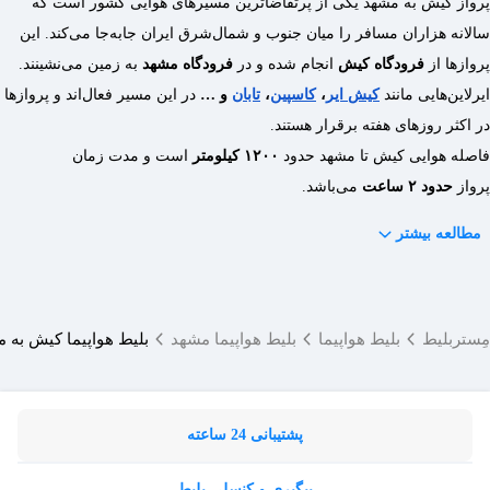
پرواز کیش به مشهد یکی از پرتقاضاترین مسیرهای هوایی کشور است که
بستگی به قوانین ایرلاین دارد؛ اما بیشتر شرکت‌ها، بلیط الکترونیکی
روش‌های جایگزین برای سفر از کیش به مشهد کدام‌اند؟
سالانه هزاران مسافر را میان جنوب و شمال‌شرق ایران جابه‌جا می‌کند. این
را می‌پذیرند.
پروازها از
فرودگاه کیش
انجام شده و در
فرودگاه مشهد
به زمین می‌نشینند.
شما می‌توانید از کیش با اتوبوس دریایی به بندرعباس بروید و بلیط
ایرلاین‌هایی مانند
کیش‌ ایر
،
کاسپین
،
تابان
و …
در این مسیر فعال‌اند و پروازها
قطار یا اتوبوس به مشهد تهیه کنید.
در اکثر روزهای هفته برقرار هستند.
فاصله هوایی کیش تا مشهد حدود
۱۲۰۰ کیلومتر
است و مدت زمان
پرواز
حدود ۲ ساعت
می‌باشد.
مطالعه بیشتر
مِستربلیط
بلیط هواپیما
بلیط هواپیما مشهد
بلیط هواپیما کیش به 
پشتیبانی 24 ساعته
پیگیری و کنسلی بلیط