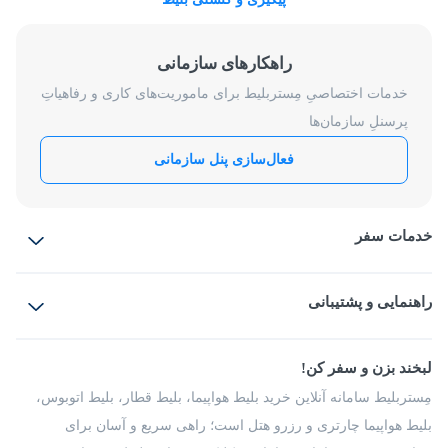
راهکارهای سازمانی
خدمات اختصاصیِ مِستربلیط برای ماموریت‌های کاری و رفاهیاتِ
پرسنلِ سازمان‌ها
فعال‌سازی پنل سازمانی
خدمات سفر
بلیط هواپیما
رزرو هتل
بلیط قطار
راهنمایی و پشتیبانی
بلیط اتوبوس
بلیط سواری
پرسش‌های متداول
پیشنهادها و شکایات
شرایط و مقررات
لبخند بزن و سفر کن!
مجله مِستربلیط
راهکار سازمانی
فرصت‌های شغلی
مِستربلیط سامانه آنلاین خرید بلیط هواپیما، بلیط قطار، بلیط اتوبوس،
درباره ما
بلیط هواپیما چارتری و رزرو هتل است؛ راهی سریع و آسان برای