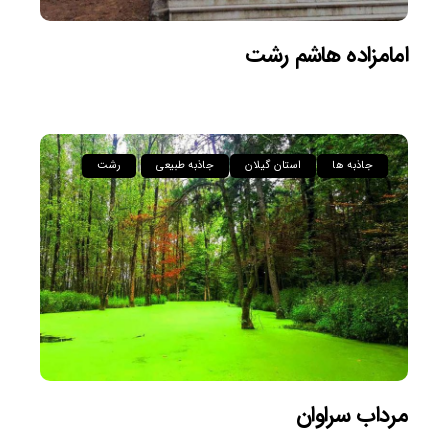
امامزاده هاشم رشت
جاذبه ها
استان گیلان
جاذبه طبیعی
رشت
مرداب سراوان