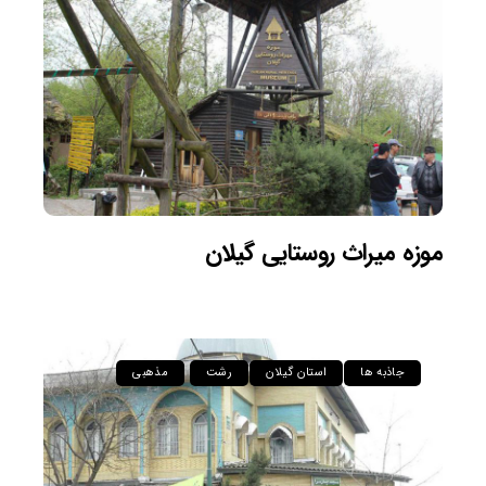
موزه میراث روستایی گیلان
جاذبه ها
استان گیلان
رشت
مذهبی