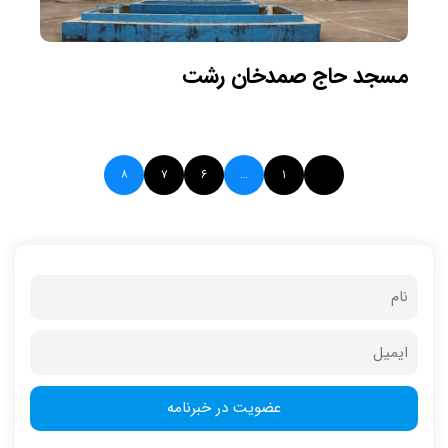
مسجد حاج صمدخان رشت
۸
۷
۶
…
۱