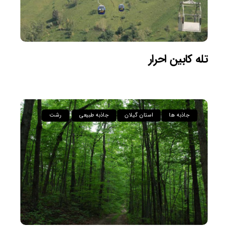
تله کابین احرار
جاذبه ها
استان گیلان
جاذبه طبیعی
رشت