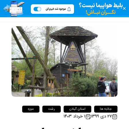
✕
جاذبه ها
استان گیلان
رشت
موزه
۲۷ دی ۱۳۹۹
۱ خرداد ۱۴۰۳