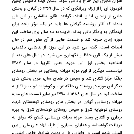
عنوان مجری این طرح یاد می شود. ایشان ایده تاسیس چنین
اکوموزه ای را از زلزله ویرانگری که در سال ۱۳۶۹ در گیلان و بخش
هایی از زنجان اتفاق افتاد، گرفتند. آقای طالقانی بر این باور
بودند که آثار ارزشمند گیلانی ها باید در یک مرکز واحد برای
آیندگان به یادگار باقی بماند. قریب به ده سال برای ساخت این
موزه زمان صرف شد و قسمت هایی از آن هنوز هم در حال
احداث است. گفته می شود در این موزه از بناهایی باقدمتی
بیش از یک قرن حفظ و نگهداری می شود. در سال های بعد از
افتتاحیه بخش اول این موزه، یعنی تقریبا در سال ۱۳۸۷
نیزقسمت دیگری از این موزه میراث روستایی در بخش روستای
جلگه مرکز افتتاح شد و سپس در همان سال، طرح بخش های
دیگر این موزه در روستاهای جلگه غرب و کوهپایه غرب نیز آغاز به
ساخت کرد. در سال های ۱۳۸۸ تا ۱۳۹۰ نیز سایر قسمت های موزه
میراث روستایی گیلان در بخش های روستای کوهستان غرب،
روستای کوهپایه شرق و سپس روستای کوهستان شرق به بهره
برداری و افتتاح رسید. موزه میراث روستایی گیلان که موفق به
دریافت گواهینامه و هدایای بسیاری از طرف نهاد های ملی و بین
المللی شده است در فضایی باز و بدون شرایط خاص امنیتی،