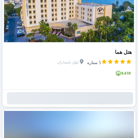
هتل هما
بلوار پاسداران
5 ستاره
8.4/10