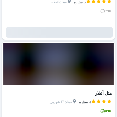
میدان انقلاب
5 ستاره
7/10
هتل آتیلار
میدان 17 شهریور
4 ستاره
8/10