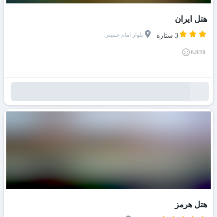
هتل ایران
بلوار امام خمینی
3 ستاره
6.8/10
هتل هرمز