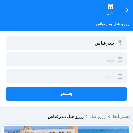
هتل
رزرو هتل بندرعباس
جستجو
مِستربلیط
رزرو هتل
رزرو هتل بندرعباس