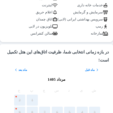
خدمات خانه داری
اینترنت
سرمایش و گرمایش
اعلام حریق
سرویس بهداشتی ایرانی (لابی)
اتاق چمدان
رمپ
تلویزیون در لابی
نمازخانه
سالن کنفرانس
در بازه زمانی انتخابی شما، ظرفیت اتاق‌های این هتل تکمیل
است!
ماه قبل
ماه بعد
مرداد 1405
ش
ی
د
س
چ
پ
ج
2
1
9
8
7
6
5
4
3