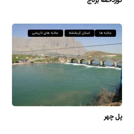
گوردخمه برناج
جاذبه ها
استان کرمانشاه
جاذبه های تاریخی
پل چهر