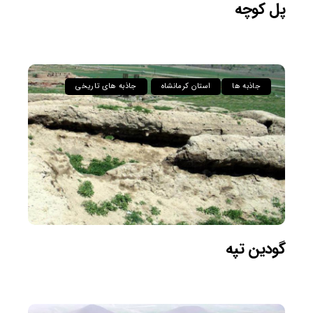
پل کوچه
جاذبه ها
استان کرمانشاه
جاذبه های تاریخی
گودین تپه