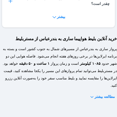
15 تا 25 کیلوگرم است.
چقدر است؟
کیلوگرم بار اضافه برابر با 1% از قیمت بلیط مسیر است و مبلغ
دقیق آن براساس قیمت پرداختی بلیط، طول پرواز و کلاس پرواز
بیشتر
درباره جریمه کنسلی مسیر ساری بندرعباس عدد ثابتی وجود ندارد،
محاسبه و اعلام میشود.
چطور میتوان بلیط هواپیما ساری بندرعباس را رزرو کرد؟
برای اینکه از این مورد مطلع شوید بهتر است تا به صفحه
شرایط و
مقررات
در مستر بلیط مراجعه کنید یا با شماره تماس حاصل
با انتخاب مسیر ساری بندرعباس و جستجو در مستر بلیط، میتوانید از
خرید آنلاین بلیط هواپیما ساری به بندرعباس از مستربلیط
فرمایید.
لیست بلیط ها انتخاب کرده و پس از پرداخت صندلی مدنظر رزرو
پرواز ساری به بندرعباس از مسیرهای شمال به جنوب کشور است و بسته به
میشود.
برنامه ایرلاین‌ها در برخی روزهای هفته انجام می‌شود. فاصله هوایی این دو
شهر حدود
۱۰۸۵ کیلومتر
است و زمان پرواز
۱ ساعت و ۵۰ دقیقه
خواهد بود.
در مستربلیط می‌توانید تمام پروازهای این مسیر را یکجا مشاهده کنید، قیمت
ایرلاین‌ها را مقایسه نمایید و بلیط مناسب سفر خود را به‌صورت آنلاین رزرو
کنید.
مطالعه بیشتر