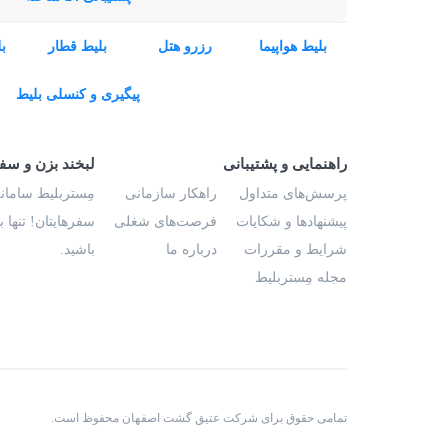
بلیط هواپیما
رزرو هتل
بلیط قطار
ب
پیگیری و کنسلی بلیط
راهنمایی و پشتیبانی
لبخند بزن و سف
پرسش‌های متداول
راهکار سازمانی
مِستربلیط سامانه
پیشنهادها و شکایات
فرصت‌های شغلی
سفرهایتان! تنها 
شرایط و مقررات
درباره ما
باشید.
مجله مِستربلیط
تمامی حقوق برای شرکت عتیق گشت اصفهان محفوظ است.