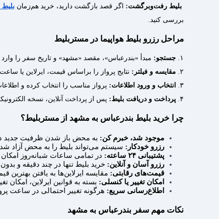
بلیط رفت‌وبرگشت:
اگر قصد بازگشت دارید، خرید هم‌زمان
بلیط 
بررسی کنید.
مراحل رزرو بلیط هواپیما در مستربلیط
۱.
جستجو:
مبدأ «بندرعباس»، مقصد «مشهد» و تاریخ سفر را وارد ک
۲.
مقایسه و فیلتر:
نتایج پرواز را براساس قیمت، ایرلاین یا ساعت
۳.
انتخاب و ورود اطلاعات:
پرواز مناسب را انتخاب کرده و اطلاعات
۴.
پرداخت و دریافت بلیط:
پس از پرداخت آنلاین، نسخه الکترونیک
چرا خرید بلیط بندرعباس به مشهد از مستربلیط؟
موجود شد، خبرم کن:
به محض باز شدن ظرفیت جدید در 
رزرو خودکار:
سیستم می‌تواند بلیط را به محض آزاد شدن
پشتیبانی ۲۴ ساعته:
در تمامی ساعات شبانه‌روز امکان د
رزرو آسان و آنلاین:
خرید بلیط تنها در چند دقیقه و بدون
قیمت‌های رقابتی:
مقایسه ایرلاین‌ها به یافتن بهترین ق
امکان تغییر یا کنسلی:
بسته به قوانین ایرلاین، امکان تغیی
اطلاع‌رسانی سریع:
هرگونه تغییر احتمالی در ساعت پروا
نکات مهم سفر بندرعباس به مشهد