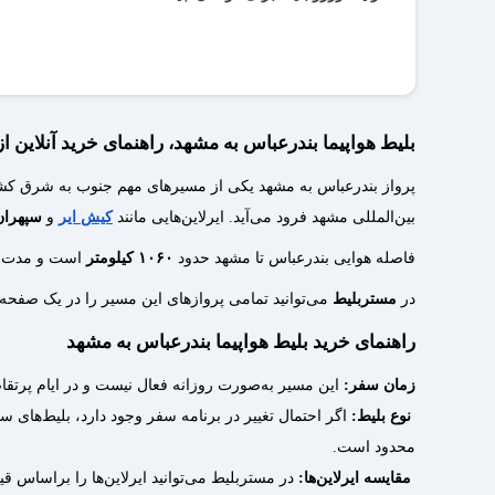
در هر ایرلاین متفاوت است و باید از قبل بررسی کنید.
قیمت بلیط برای کودکان زیر 2 سال معمولاً رایگان است و برای کودکان بین 2 تا 12 سال نیز به‌صورت نیم‌بها محاسبه می‌شود.
آیا بلیط هواپیما باید پرینت شود؟
بیشتر شرکت‌های هواپیمایی بلیط‌های الکترونیکی را می‌پذیرند و
شرایط کنسلی بلیط هواپیما در مِستربلیط چگونه است؟
بلیط هواپیما بندرعباس به مشهد، راهنمای خرید آنلاین ا
پرواز بندرعباس به مشهد یکی از مسیرهای مهم جنوب به شرق کشور ا
لغو بلیط هواپیما در مِستربلیط براساس قوانین هر ایرلاین انج
بین‌المللی مشهد فرود می‌آید. ایرلاین‌هایی مانند
کیش ایر
و
سپهران
فاصله هوایی بندرعباس تا مشهد حدود
۱۰۶۰ کیلومتر
است و مدت ز
در
مستربلیط
می‌توانید تمامی پروازهای این مسیر را در یک صفحه مش
راهنمای خرید بلیط هواپیما بندرعباس به مشهد
زمان سفر:
این مسیر به‌صورت روزانه فعال نیست و در ایام پرت
نوع بلیط:
اگر احتمال تغییر در برنامه سفر وجود دارد، بلیط‌های سی
محدود است.
مقایسه ایرلاین‌ها:
در مستربلیط می‌توانید ایرلاین‌ها را براساس قیم