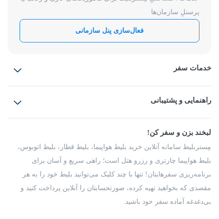
پرسنلِ سازمان‌ها
فعال‌سازی پنل سازمانی
خدمات سفر
بلیط هواپیما
رزرو هتل
بلیط قطار
راهنمایی و پشتیبانی
بلیط اتوبوس
بلیط سواری
پرسش‌های متداول
پیشنهادها و شکایات
شرایط و مقررات
لبخند بزن و سفر کن!
مجله مِستربلیط
راهکار سازمانی
فرصت‌های شغلی
مِستربلیط سامانه آنلاین خرید بلیط هواپیما، بلیط قطار، بلیط اتوبوس،
درباره ما
بلیط هواپیما چارتری و رزرو هتل است؛ راهی سریع و آسان برای
برنامه‌ریزی سفرهایتان! تنها با چند کلیک می‌توانید بلیط خود را به هر
مقصدی که بخواهید تهیه کرده، صورتحسابتان را آنلاین پرداخت کنید و
بی‌دغدغه آماده سفر خود باشید.