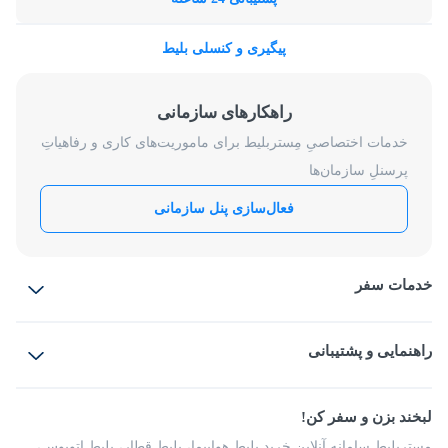
پیگیری و کنسلی بلیط
راهکارهای سازمانی
خدمات اختصاصیِ مِستربلیط برای ماموریت‌های کاری و رفاهیاتِ
پرسنلِ سازمان‌ها
فعال‌سازی پنل سازمانی
خدمات سفر
بلیط هواپیما
رزرو هتل
بلیط قطار
راهنمایی و پشتیبانی
بلیط اتوبوس
بلیط سواری
پرسش‌های متداول
پیشنهادها و شکایات
شرایط و مقررات
لبخند بزن و سفر کن!
مجله مِستربلیط
راهکار سازمانی
فرصت‌های شغلی
مِستربلیط سامانه آنلاین خرید بلیط هواپیما، بلیط قطار، بلیط اتوبوس،