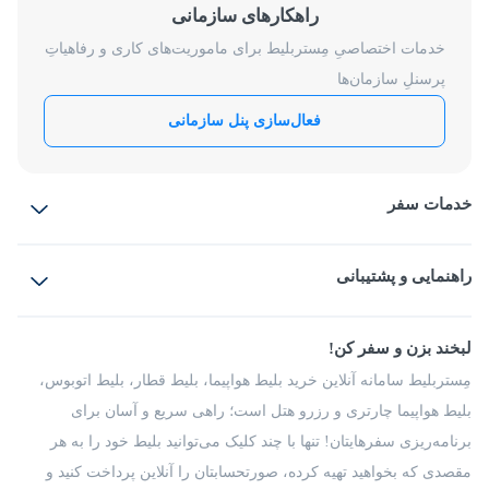
راهکارهای سازمانی
خدمات اختصاصیِ مِستربلیط برای ماموریت‌های کاری و رفاهیاتِ
پرسنلِ سازمان‌ها
فعال‌سازی پنل سازمانی
خدمات سفر
بلیط هواپیما
رزرو هتل
بلیط قطار
راهنمایی و پشتیبانی
بلیط اتوبوس
بلیط سواری
پرسش‌های متداول
پیشنهادها و شکایات
شرایط و مقررات
لبخند بزن و سفر کن!
مجله مِستربلیط
راهکار سازمانی
فرصت‌های شغلی
مِستربلیط سامانه آنلاین خرید بلیط هواپیما، بلیط قطار، بلیط اتوبوس،
درباره ما
بلیط هواپیما چارتری و رزرو هتل است؛ راهی سریع و آسان برای
برنامه‌ریزی سفرهایتان! تنها با چند کلیک می‌توانید بلیط خود را به هر
مقصدی که بخواهید تهیه کرده، صورتحسابتان را آنلاین پرداخت کنید و