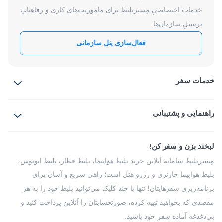
خدمات اختصاصیِ مِستربلیط برای ماموریت‌های کاری و رفاهیاتِ
پرسنلِ سازمان‌ها
فعال‌سازی پنل سازمانی
خدمات سفر
بلیط هواپیما
رزرو هتل
بلیط قطار
راهنمایی و پشتیبانی
بلیط اتوبوس
بلیط سواری
پرسش‌های متداول
پیشنهادها و شکایات
شرایط و مقررات
لبخند بزن و سفر کن!
مجله مِستربلیط
راهکار سازمانی
فرصت‌های شغلی
مِستربلیط سامانه آنلاین خرید بلیط هواپیما، بلیط قطار، بلیط اتوبوس،
درباره ما
بلیط هواپیما چارتری و رزرو هتل است؛ راهی سریع و آسان برای
برنامه‌ریزی سفرهایتان! تنها با چند کلیک می‌توانید بلیط خود را به هر
مقصدی که بخواهید تهیه کرده، صورتحسابتان را آنلاین پرداخت کنید و
بی‌دغدغه آماده سفر خود باشید.