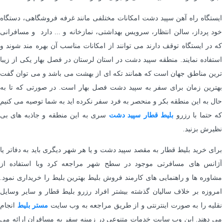
ایستگاه راه آهن سپید دشت امکانات مختلفی مانند غرفه فروشگاهی، دستگاه
خود پرداز، سالن انتظار، سرویس بهداشتی، نمازخانه و ... دارد و مسافرانی
که در ایستگاه توقف دارند می توانند از امکانات مناسب آن بهره مند شوند و
استفاده نمایند. منطقه سپید دشت در استان لرستان در فصل بهار یکی از زیبا
ترین مناطق جهان است که همانند تکه ای از بهشت می باشد و می توان گفت
بهترین زمان برای سفر به سپید دشت فصل بهار است. در صورتی که تا به
حال به این منطقه بکر و منحصر به فرد سفر نکرده اید به شما توصیه می کنیم
ه حتما با رزرو
بلیط
قطار
سپید
دشت
سری به این منطقه و جاذبه های بی
نظیرش بزنید.
برای خرید بلیط قطار به مقصد سپید دشت و یا هر شهر دیگری باید به دفاتر یا
آژانس های مسافرتی موجود در سطح شهر مراجعه کرد وبا استفاده از
مشاوره ها و راهنمایی های کارمند فروش بلیط بهترین بلیط را خریداری نمود.
امروزه بر خلاف سالیان گذشته بیشتر افراد رزرو بلیط قطار و سایر وسایل
نقلیه را به صورت اینترنتی و از طریق مراجعه به وب سایت
مستر
بلیط
انجام
می دهند. این وب سایت خدمات متنوعی در زمینه سفر به مسافران ارائه می