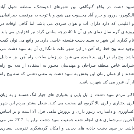
سپید دشت در واقع گلوگاهی بین شهرهای اندیمشک، منطقه شول آباد
الیگودرز، دورود و خرم آباد محسوب می شود و با توجه به موقعیت جغرافیایی
و اقلیمی که دارد دارای آب و هوای سردی می باشد اما گاهی اوقات در
روزهای گرم سال دمای هوای آن تا 40 درجه سانتی گراد نیز افزایش می یابد.
نام گذاری این شهر به سپید دشت فلسفه خاصی دارد. در واقع می توان گفت
وجود سه پیچ خط راه آهن در این شهر علت نامگذاری آن به سپید دشت می
باشد. پیچ راه در لری پید نامیده می شود، در زمان ساخت راه آهن نیز به دلیل
شرایط خاص منطقه طراحان و مهندسان مجبور به استفاده از سه پیچ راه
شدند و از همان زمان این بخش به سپید دشت به معنی دشتی که سه پیچ راه
از آن عبور می کند شهرت یافت.
اکثر مردم سپید دشت از ایل پاپی و بختیاری های چهار لنگ هستند و به زبان
لری بختیاری و لری بالا گریوه ای صحبت می کنند. شغل بیشتر مردم این شهر
کشاورزی و دامداری، زنبور داری و پرورش ماهی قزل آلا است و بر اساس
آخرین سرشماری های انجام شده جمعیت سپید دشت برابر با 2917 نفر می
باشد. در سپید دشت جاذبه های دیدنی و امکان گردشگری تفریحی بسیاری