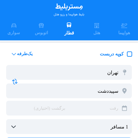
هواپیما
هتل
قطار
اتوبوس
سواری
کوپه دربست
یک‌طرفه