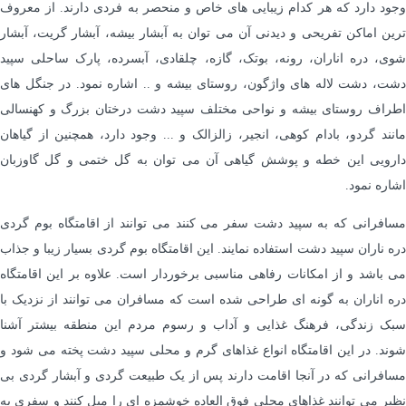
وجود دارد که هر کدام زیبایی های خاص و منحصر به فردی دارند. از معروف
ترین اماکن تفریحی و دیدنی آن می توان به آبشار بیشه، آبشار گریت، آبشار
شوی، دره اناران، رونه، بوتک، گازه، چلقادی، آبسرده، پارک ساحلی سپید
دشت، دشت لاله های واژگون، روستای بیشه و .. اشاره نمود. در جنگل های
اطراف روستای بیشه و نواحی مختلف سپید دشت درختان بزرگ و کهنسالی
مانند گردو، بادام کوهی، انجیر، زالزالک و ... وجود دارد، همچنین از گیاهان
دارویی این خطه و پوشش گیاهی آن می توان به گل ختمی و گل گاوزبان
اشاره نمود.
مسافرانی که به سپید دشت سفر می کنند می توانند از اقامتگاه بوم گردی
دره ناران سپید دشت استفاده نمایند. این اقامتگاه بوم گردی بسیار زیبا و جذاب
می باشد و از امکانات رفاهی مناسبی برخوردار است. علاوه بر این اقامتگاه
دره اناران به گونه ای طراحی شده است که مسافران می توانند از نزدیک با
سبک زندگی، فرهنگ غذایی و آداب و رسوم مردم این منطقه بیشتر آشنا
شوند. در این اقامتگاه انواع غذاهای گرم و محلی سپید دشت پخته می شود و
مسافرانی که در آنجا اقامت دارند پس از یک طبیعت گردی و آبشار گردی بی
نظیر می توانند غذاهای محلی فوق العاده خوشمزه ای را میل کنند و سفری به