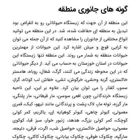
گونه های جانوری منطقه
این منطقه از آن جهت که زیستگاه حیواناتی رو به انقراض بود
تبدیل به منطقه ای حفاظت شده، شد. در این منطقه می توانید
انواع مختلفی از جانوران را مشاهده کنید که از آن جمله می توان
به کرایی قوچ و میش اشاره کرد. این حیوانات از مهمترین
حیوانات منطقه به شمار می روند. این منطقه تنها زیستگاه این
حیوانات در استان خوزستان به حساب می آید. از دیگر حیواناتی
که در این محوطه زندگی می کنند، گرگ، شغال، روباه، هامستر
خاکستری، گربه وحشی، خرگوش، تشی، خفاش لب کوتاه، گراز،
سمور، کفتار را می توان بیان کرد. علاوه بر این، این ناحیه
زیستگاه خزندگانی چون افعی سوسن، مار قیطانی، مار پلنگی،
مار گرزه، توله مار، لاک پشت و پرندگانی مانند تیهو، کبک، قمری
معمولی، کبوتر چاهی، کبوتر کوهپایه ای، یاکریم، کمر کولی
کوچک، کمر کولی بزرگ، هدهد، زنبور خوار، سبز قبا، کوکوی
معمولی، حواصیل خاکستری، حواصیل شب، اگرت، قرقی، دلیجه،
سارگپه، چکاوک طوقی، چکاوک بیابانی، چکاوک کاکلی، چکاوک