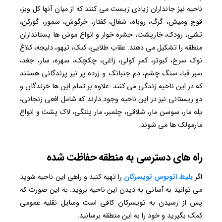
ناحیه نیز جانداران زیادی زیست می کنند که از میان آنها کل وبز،
قوچ ومیش، گرگ، روباه، شغال، کفتار، خرگوش، سمور، گورکن،
تشی، رودک، خارپشت، حشره خوار و انواع موش ها پستانداران
منطقه را تشکیل می دهند. عقاب طلایی، کبک، تیهو، دلیجه، کلاغ
نوک سرخ، کبوتر، کمر کولی، زاغی، چکچک، سهره، سار، جغد،
سبز قبا، سنگ چشم، دم جنبانک و زرده پر نیز پرندگانی هستند
که در این ناحیه زندگی می کنند. علاوه بر تمام این ها خزندگان و
دو زیستانی نیز در این ناحیه وجود دارند که شامل افعی زنجانی،
یله مار، سوسن مار، شلاقی، چلمبر، مار پلنگی، لاک پشت و انواع
مارمولک ها می شوند.
راه های دسترسی به منطقه حفاظت شده
اگر
بلیط اتوبوس تویسرکان
را تهیه کنید و راهی این ناحیه شوید
می توانید به آسانی به دیدن این ناحیه بروید. به این صورت که
پس از رسیدن به تویسرکان کافی است وسایل نقلیه عمومی
کمک بگیرید و خود را به این منطقه برسانید.