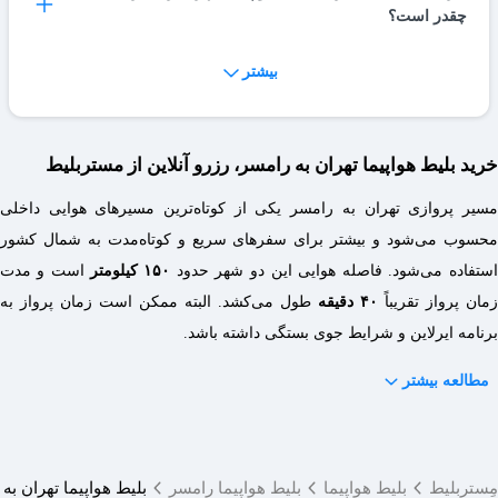
15 تا 25 کیلوگرم است.
چقدر است؟
کیلوگرم بار اضافه برابر با 1% از قیمت بلیط مسیر است و مبلغ
دقیق آن براساس قیمت پرداختی بلیط، طول پرواز و کلاس پرواز
بیشتر
درباره جریمه کنسلی مسیر تهران رامسر عدد ثابتی وجود ندارد،
محاسبه و اعلام میشود.
چطور میتوان بلیط هواپیما تهران رامسر رزرو کرد؟
برای اینکه از این مورد مطلع شوید بهتر است تا به صفحه
شرایط و
مقررات
در مستر بلیط مراجعه کنید یا با شماره تماس حاصل
با انتخاب مسیر تهران رامسر و جستجو در مستر بلیط، میتوانید از
خرید بلیط هواپیما تهران به رامسر، رزرو آنلاین از مستربلیط
فرمایید.
لیست بلیط ها انتخاب کرده و پس از پرداخت صندلی مدنظر رزرو
مسیر پروازی تهران به رامسر یکی از کوتاه‌ترین مسیرهای هوایی داخلی
میشود.
محسوب می‌شود و بیشتر برای سفرهای سریع و کوتاه‌مدت به شمال کشور
استفاده می‌شود. فاصله هوایی این دو شهر حدود
۱۵۰ کیلومتر
است و مدت
زمان پرواز تقریباً
۴۰ دقیقه
طول می‌کشد. البته ممکن است زمان پرواز به
برنامه ایرلاین و شرایط جوی بستگی داشته باشد.
مطالعه بیشتر
مِستربلیط
بلیط هواپیما
بلیط هواپیما رامسر
بلیط هواپیما تهران به