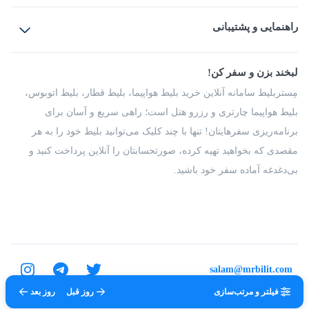
بلیط هواپیما
رزرو هتل
بلیط قطار
راهنمایی و پشتیبانی
بلیط اتوبوس
بلیط سواری
پرسش‌های متداول
پیشنهادها و شکایات
شرایط و مقررات
لبخند بزن و سفر کن!
مجله مِستربلیط
راهکار سازمانی
فرصت‌های شغلی
مِستربلیط سامانه آنلاین خرید بلیط هواپیما، بلیط قطار، بلیط اتوبوس،
درباره ما
بلیط هواپیما چارتری و رزرو هتل است؛ راهی سریع و آسان برای
برنامه‌ریزی سفرهایتان! تنها با چند کلیک می‌توانید بلیط خود را به هر
مقصدی که بخواهید تهیه کرده، صورتحسابتان را آنلاین پرداخت کنید و
بی‌دغدغه آماده سفر خود باشید.
salam@mrbilit.com
فیلتر و مرتب‌سازی
روز قبل
روز بعد
تمامی حقوق برای شرکت عتیق گشت اصفهان محفوظ است.