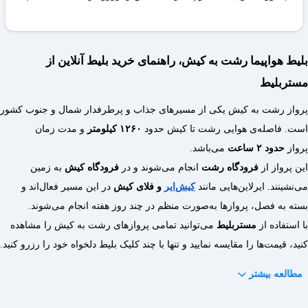
15 تا 25 کیلوگرم است.
کیلوگرم بار اضافه برابر با 1% از قیمت بلیط مسیر است و مبلغ
دقیق آن براساس قیمت پرداختی بلیط، طول پرواز و کلاس پرواز
با انتخاب مسیر رشت کیش و جستجو در مِستربلیط، می‌توانید از
محاسبه و اعلام می‌شود.
لیست بلیط‌ها انتخاب کرده و پس از پرداخت صندلی مدنظر رزرو
بلیط هواپیما رشت به کیش، راهنمای خرید بلیط آنلاین از
می‌شود.
مستربلیط
پرواز رشت به کیش یکی از مسیرهای جذاب و پرطرفدار شمال و جنوب کشور
است. فاصله‌ی هوایی رشت تا کیش حدود
۱۲۶۰ کیلومتر
و مدت زمان
پرواز
حدود ۲ ساعت
می‌باشد.
این پرواز از
فرودگاه رشت
انجام می‌شوند و در
فرودگاه کیش
به زمین
می‌نشینند. ایرلاین‌هایی مانند
کیش‌ایر
و فلای کیش
در این مسیر فعال‌اند و
بسته به فصل، پروازها به‌صورت منظم در چند روز هفته انجام می‌شوند.
با استفاده از
مستربلیط
می‌توانید تمامی پروازهای رشت به کیش را مشاهده
کنید، قیمت‌ها را مقایسه نمایید و تنها با چند کلیک بلیط دلخواه خود را رزرو کنید.
مطالعه بیشتر