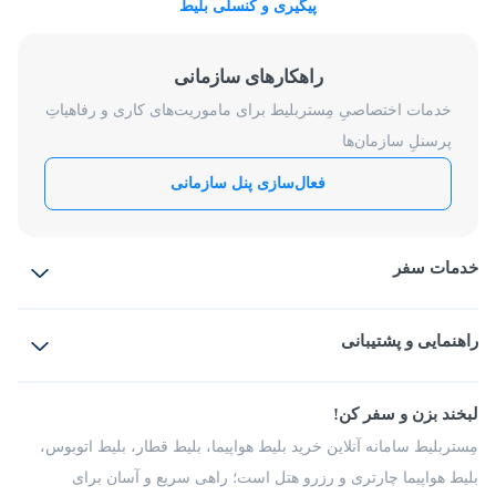
پیگیری و کنسلی بلیط
راهکارهای سازمانی
خدمات اختصاصیِ مِستربلیط برای ماموریت‌های کاری و رفاهیاتِ
پرسنلِ سازمان‌ها
فعال‌سازی پنل سازمانی
خدمات سفر
بلیط هواپیما
رزرو هتل
بلیط قطار
راهنمایی و پشتیبانی
بلیط اتوبوس
بلیط سواری
پرسش‌های متداول
پیشنهادها و شکایات
شرایط و مقررات
لبخند بزن و سفر کن!
مجله مِستربلیط
راهکار سازمانی
فرصت‌های شغلی
مِستربلیط سامانه آنلاین خرید بلیط هواپیما، بلیط قطار، بلیط اتوبوس،
درباره ما
بلیط هواپیما چارتری و رزرو هتل است؛ راهی سریع و آسان برای