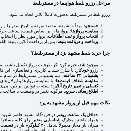
مراحل رزرو بلیط هواپیما در مستربلیط
رزرو بلیط در مستربلیط به‌صورت کاملاً آنلاین انجام می‌شود:
جستجو:
مبدأ «مشهد»، مقصد «یزد» و تاریخ سفر را وارد 
مقایسه پروازها:
پروازها را بر اساس قیمت، ساعت حرکت،
انتخاب پرواز و ثبت اطلاعات:
پرواز مورد نظر را انتخاب 
پرداخت و دریافت بلیط:
پس از پرداخت آنلاین، بلیط الک
چرا خرید بلیط مشهد یزد از مستربلیط؟
موجود شد، خبرم کن:
اگر ظرفیت پرواز تکمیل باشد، ب
رزرو خودکار:
با شارژ حساب کاربری و فعالسازی این قاب
پشتیبانی ۲۴ ساعته:
تیم پشتیبانی مستربلیط در تمام س
مقایسه شفاف قیمت‌ها:
با مقایسه پروازها و ایرلان‌ها
کنسلی و تغییر تاریخ آنلاین:
بسته به قوانین ایرلاین، می‌تو
اطلاع‌رسانی سریع:
هرگونه تغییر در وضعیت یا ساعت پرو
نکات مهم قبل از پرواز مشهد به یزد
حداقل
یک ساعت زودتر
در فرودگاه مشهد حاضر شوید.
همراه داشتن
مدارک شناسایی معتبر
برای کلیه مسافرا
میزان بار مجاز معمولاً شامل
۲۰ کیلوگرم بار در قسمت بار هواپیما
برای بررسی وضعیت پرواز و تأخیرهای احتمالی، صفحه