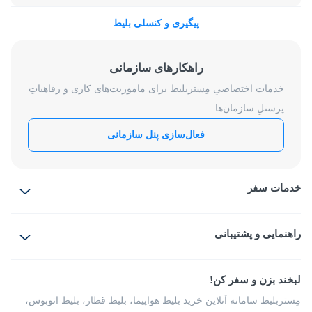
پیگیری و کنسلی بلیط
راهکارهای سازمانی
خدمات اختصاصیِ مِستربلیط برای ماموریت‌های کاری و رفاهیاتِ
پرسنلِ سازمان‌ها
فعال‌سازی پنل سازمانی
خدمات سفر
بلیط هواپیما
رزرو هتل
بلیط قطار
راهنمایی و پشتیبانی
بلیط اتوبوس
بلیط سواری
پرسش‌های متداول
پیشنهادها و شکایات
شرایط و مقررات
لبخند بزن و سفر کن!
مجله مِستربلیط
راهکار سازمانی
فرصت‌های شغلی
مِستربلیط سامانه آنلاین خرید بلیط هواپیما، بلیط قطار، بلیط اتوبوس،