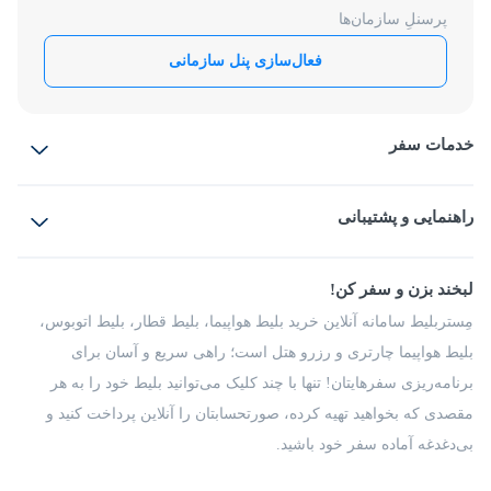
پرسنلِ سازمان‌ها
فعال‌سازی پنل سازمانی
خدمات سفر
بلیط هواپیما
رزرو هتل
بلیط قطار
راهنمایی و پشتیبانی
بلیط اتوبوس
بلیط سواری
پرسش‌های متداول
پیشنهادها و شکایات
شرایط و مقررات
لبخند بزن و سفر کن!
مجله مِستربلیط
راهکار سازمانی
فرصت‌های شغلی
مِستربلیط سامانه آنلاین خرید بلیط هواپیما، بلیط قطار، بلیط اتوبوس،
درباره ما
بلیط هواپیما چارتری و رزرو هتل است؛ راهی سریع و آسان برای
برنامه‌ریزی سفرهایتان! تنها با چند کلیک می‌توانید بلیط خود را به هر
مقصدی که بخواهید تهیه کرده، صورتحسابتان را آنلاین پرداخت کنید و
بی‌دغدغه آماده سفر خود باشید.