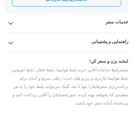
خدمات سفر
بلیط هواپیما
رزرو هتل
بلیط قطار
راهنمایی و پشتیبانی
بلیط اتوبوس
بلیط سواری
پرسش‌های متداول
پیشنهادها و شکایات
شرایط و مقررات
لبخند بزن و سفر کن!
مجله مِستربلیط
راهکار سازمانی
فرصت‌های شغلی
مِستربلیط سامانه آنلاین خرید بلیط هواپیما، بلیط قطار، بلیط اتوبوس،
درباره ما
بلیط هواپیما چارتری و رزرو هتل است؛ راهی سریع و آسان برای
برنامه‌ریزی سفرهایتان! تنها با چند کلیک می‌توانید بلیط خود را به هر
مقصدی که بخواهید تهیه کرده، صورتحسابتان را آنلاین پرداخت کنید و
بی‌دغدغه آماده سفر خود باشید.