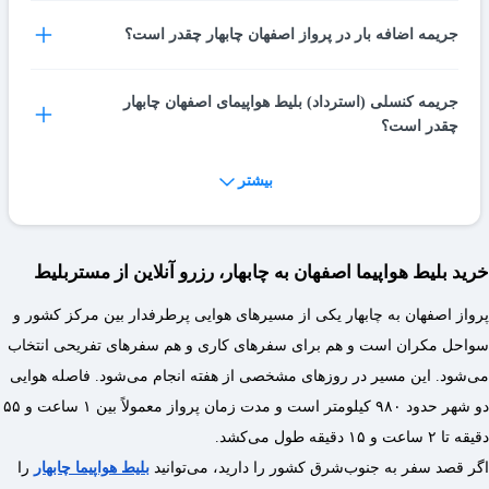
قیمت بروز بلیط هواپیمای اصفهان چابهار را مشاهده کنید و رزرو
میزان بار مجاز به ایرلاین ها (ماهان، ایران ایر، آسمان و ...)، کلاس
جریمه اضافه بار در پرواز اصفهان چابهار چقدر است؟
نمایید.
پروازی، مدل انتخاب شده هواپیما و کلاس نرخی بلیط بستگی دارد
ولی به طور کلی میزان بار مجاز برای بلیط های کلاس اکونومی بین
به طور میانگین، نرخی که برای اضافه بار دریافت میشود برای هر
جریمه کنسلی (استرداد) بلیط هواپیمای اصفهان چابهار
15 تا 25 کیلوگرم است.
چقدر است؟
کیلوگرم بار اضافه برابر با 1% از قیمت بلیط مسیر است و مبلغ
دقیق آن براساس قیمت پرداختی بلیط، طول پرواز و کلاس پرواز
بیشتر
درباره جریمه کنسلی مسیر اصفهان چابهار عدد ثابتی وجود ندارد،
محاسبه و اعلام میشود.
چطور میتوان بلیط هواپیما اصفهان چابهار را رزرو کرد؟
برای اینکه از این مورد مطلع شوید بهتر است تا به صفحه
شرایط و
مقررات
در مستر بلیط مراجعه کنید یا با شماره تماس حاصل
با انتخاب مسیر اصفهان چابهار و جستجو در مستر بلیط، میتوانید از
خرید بلیط هواپیما اصفهان به چابهار، رزرو آنلاین از مستربلیط
فرمایید.
لیست بلیط ها انتخاب کرده و پس از پرداخت صندلی مدنظر رزرو
پرواز اصفهان به چابهار یکی از مسیرهای هوایی پرطرفدار بین مرکز کشور و
میشود.
سواحل مکران است و هم برای سفرهای کاری و هم سفرهای تفریحی انتخاب
می‌شود. این مسیر در روزهای مشخصی از هفته انجام می‌شود. فاصله هوایی
دو شهر حدود ۹۸۰ کیلومتر است و مدت زمان پرواز معمولاً بین ۱ ساعت و ۵۵
دقیقه تا ۲ ساعت و ۱۵ دقیقه طول می‌کشد.
اگر قصد سفر به جنوب‌شرق کشور را دارید، می‌توانید
بلیط هواپیما چابهار
را