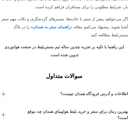
بار، شرایط مطلوبی را برای مسافران فراهم کرده است.
اگر می‌خواهید پیش از سفر با جاذبه‌ها، مسیرهای گردشگری و نکات مهم سفر
آشنا شوید، پیشنهاد می‌کنیم مقاله «
راهنمای سفر به همدان
»
را در بلاگ
مِستربلیط مطالعه کنید.
این راهنما با تکیه بر تجربه چندین ساله تیم مستربلیط در صنعت هوانوردی
تدوین شده است.
سوالات متداول
اطلاعات و آدرس فرودگاه همدان چيست؟
آدرس: استان همدان، 5 کیلومتری ضلع شمال شرقی شهر همدان، جاده اصلی
بهترين زمان براي سفر و خريد بليط هواپيماي همدان چه موقع
است؟
تهران-همدان. مرکز تلفن : 13-32569011–081