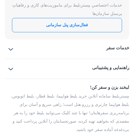
خدمات اختصاصیِ مِستربلیط برای ماموریت‌های کاری و رفاهیاتِ
پرسنلِ سازمان‌ها
فعال‌سازی پنل سازمانی
خدمات سفر
بلیط هواپیما
رزرو هتل
بلیط قطار
راهنمایی و پشتیبانی
بلیط اتوبوس
بلیط سواری
پرسش‌های متداول
پیشنهادها و شکایات
شرایط و مقررات
لبخند بزن و سفر کن!
مجله مِستربلیط
راهکار سازمانی
فرصت‌های شغلی
مِستربلیط سامانه آنلاین خرید بلیط هواپیما، بلیط قطار، بلیط اتوبوس،
درباره ما
بلیط هواپیما چارتری و رزرو هتل است؛ راهی سریع و آسان برای
برنامه‌ریزی سفرهایتان! تنها با چند کلیک می‌توانید بلیط خود را به هر
مقصدی که بخواهید تهیه کرده، صورتحسابتان را آنلاین پرداخت کنید و
بی‌دغدغه آماده سفر خود باشید.