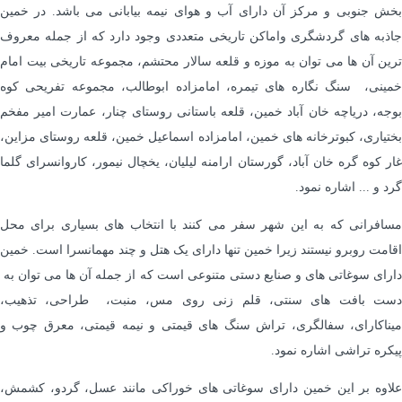
بخش جنوبی و مرکز آن دارای آب و هوای نیمه بیابانی می باشد. در خمین
جاذبه های گردشگری واماکن تاریخی متعددی وجود دارد که از جمله معروف
ترین آن ها می توان به موزه و قلعه سالار محتشم، مجموعه تاریخی بیت امام
خمینی، سنگ نگاره های تیمره، امامزاده ابوطالب، مجموعه تفریحی کوه
بوجه، دریاچه خان آباد خمین، قلعه باستانی روستای چنار، عمارت امیر مفخم
بختیاری، کبوترخانه های خمین، امامزاده اسماعیل خمین، قلعه روستای مزاین،
غار کوه گره خان آباد، گورستان ارامنه لیلیان، یخچال نیمور، کاروانسرای گلما
گرد و ... اشاره نمود.
مسافرانی که به این شهر سفر می کنند با انتخاب های بسیاری برای محل
اقامت روبرو نیستند زیرا خمین تنها دارای یک هتل و چند مهمانسرا است. خمین
دارای سوغاتی های و صنایع دستی متنوعی است که از جمله آن ها می توان به
دست بافت های سنتی، قلم زنی روی مس، منبت، طراحی، تذهیب،
میناکارای، سفالگری، تراش سنگ های قیمتی و نیمه قیمتی، معرق چوب و
پیکره تراشی اشاره نمود.
علاوه بر این خمین دارای سوغاتی های خوراکی مانند عسل، گردو، کشمش،