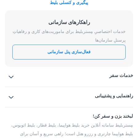
پیگیری و کنسلی بلیط
راهکارهای سازمانی
خدمات اختصاصیِ مِستربلیط برای ماموریت‌های کاری و رفاهیاتِ
پرسنلِ سازمان‌ها
فعال‌سازی پنل سازمانی
خدمات سفر
بلیط هواپیما
رزرو هتل
بلیط قطار
راهنمایی و پشتیبانی
بلیط اتوبوس
بلیط سواری
پرسش‌های متداول
پیشنهادها و شکایات
شرایط و مقررات
لبخند بزن و سفر کن!
مجله مِستربلیط
راهکار سازمانی
فرصت‌های شغلی
مِستربلیط سامانه آنلاین خرید بلیط هواپیما، بلیط قطار، بلیط اتوبوس،
درباره ما
بلیط هواپیما چارتری و رزرو هتل است؛ راهی سریع و آسان برای