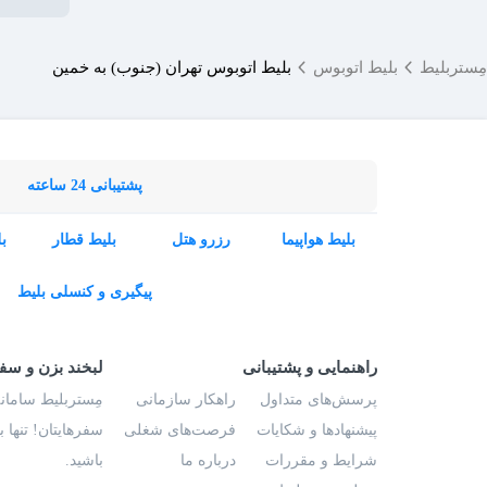
مِستربلیط
بلیط اتوبوس
بلیط اتوبوس تهران (جنوب) به خمین
پشتیبانی 24 ساعته
بلیط هواپیما
رزرو هتل
بلیط قطار
ب
پیگیری و کنسلی بلیط
راهنمایی و پشتیبانی
لبخند بزن و سف
پرسش‌های متداول
راهکار سازمانی
مِستربلیط سامانه
پیشنهادها و شکایات
فرصت‌های شغلی
سفرهایتان! تنها 
شرایط و مقررات
درباره ما
باشید.