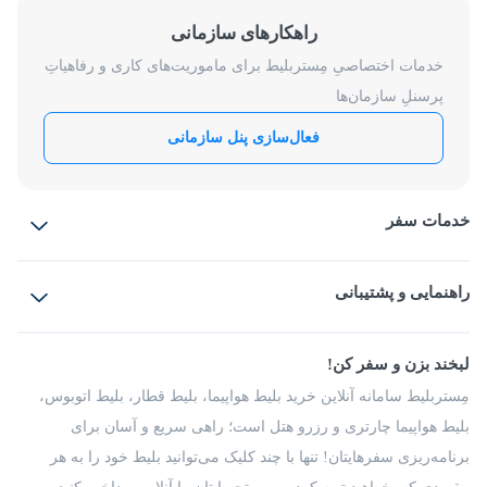
راهکارهای سازمانی
خدمات اختصاصیِ مِستربلیط برای ماموریت‌های کاری و رفاهیاتِ
پرسنلِ سازمان‌ها
فعال‌سازی پنل سازمانی
خدمات سفر
بلیط هواپیما
رزرو هتل
بلیط قطار
راهنمایی و پشتیبانی
بلیط اتوبوس
بلیط سواری
پرسش‌های متداول
پیشنهادها و شکایات
شرایط و مقررات
لبخند بزن و سفر کن!
مجله مِستربلیط
راهکار سازمانی
فرصت‌های شغلی
مِستربلیط سامانه آنلاین خرید بلیط هواپیما، بلیط قطار، بلیط اتوبوس،
درباره ما
بلیط هواپیما چارتری و رزرو هتل است؛ راهی سریع و آسان برای
برنامه‌ریزی سفرهایتان! تنها با چند کلیک می‌توانید بلیط خود را به هر