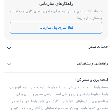
راهکارهای سازمانی
خدمات اختصاصیِ مِستربلیط برای ماموریت‌های کاری و رفاهیاتِ
پرسنلِ سازمان‌ها
فعال‌سازی پنل سازمانی
خدمات سفر
بلیط هواپیما
رزرو هتل
بلیط قطار
راهنمایی و پشتیبانی
بلیط اتوبوس
بلیط سواری
پرسش‌های متداول
پیشنهادها و شکایات
شرایط و مقررات
لبخند بزن و سفر کن!
مجله مِستربلیط
راهکار سازمانی
فرصت‌های شغلی
مِستربلیط سامانه آنلاین خرید بلیط هواپیما، بلیط قطار، بلیط اتوبوس،
درباره ما
بلیط هواپیما چارتری و رزرو هتل است؛ راهی سریع و آسان برای
برنامه‌ریزی سفرهایتان! تنها با چند کلیک می‌توانید بلیط خود را به هر
مقصدی که بخواهید تهیه کرده، صورتحسابتان را آنلاین پرداخت کنید و