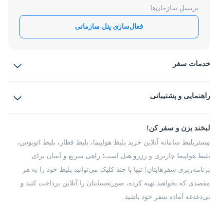
پرسنلِ سازمان‌ها
فعال‌سازی پنل سازمانی
خدمات سفر
بلیط هواپیما
رزرو هتل
بلیط قطار
راهنمایی و پشتیبانی
بلیط اتوبوس
بلیط سواری
پرسش‌های متداول
پیشنهادها و شکایات
شرایط و مقررات
لبخند بزن و سفر کن!
مجله مِستربلیط
راهکار سازمانی
فرصت‌های شغلی
مِستربلیط سامانه آنلاین خرید بلیط هواپیما، بلیط قطار، بلیط اتوبوس،
درباره ما
بلیط هواپیما چارتری و رزرو هتل است؛ راهی سریع و آسان برای
برنامه‌ریزی سفرهایتان! تنها با چند کلیک می‌توانید بلیط خود را به هر
مقصدی که بخواهید تهیه کرده، صورتحسابتان را آنلاین پرداخت کنید و
بی‌دغدغه آماده سفر خود باشید.