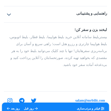
بلیط هواپیما
رزرو هتل
بلیط قطار
راهنمایی و پشتیبانی
بلیط اتوبوس
بلیط سواری
پرسش‌های متداول
پیشنهادها و شکایات
شرایط و مقررات
لبخند بزن و سفر کن!
مجله مِستربلیط
راهکار سازمانی
فرصت‌های شغلی
مِستربلیط سامانه آنلاین خرید بلیط هواپیما، بلیط قطار، بلیط اتوبوس،
درباره ما
بلیط هواپیما چارتری و رزرو هتل است؛ راهی سریع و آسان برای
برنامه‌ریزی سفرهایتان! تنها با چند کلیک می‌توانید بلیط خود را به هر
مقصدی که بخواهید تهیه کرده، صورتحسابتان را آنلاین پرداخت کنید و
بی‌دغدغه آماده سفر خود باشید.
salam@mrbilit.com
فیلتر و مرتب‌سازی
روز قبل
روز بعد
تمامی حقوق برای شرکت عتیق گشت اصفهان محفوظ است.