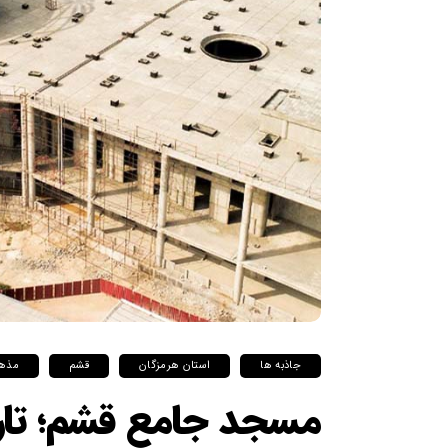
جاذبه ها
استان هرمزگان
قشم
مذه
مسجد جامع قشم؛ تار