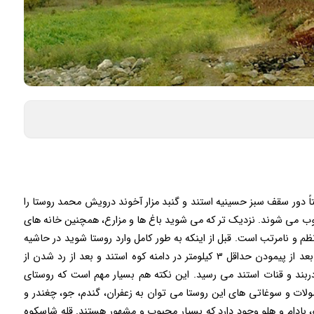
ً دور سقف سبز حسینیه استند و گنبد مزار آخوند درویش محمد روستا را
ب می شوند‌. نزدیک تر که می شوید باغ ها و مزارع، همچنین خانه های
و نامرتب است. قبل از اینکه به طور کامل وارد روستا شوید در حاشیه
زمین های کشاورزی، جاده ای خاکی وجود دارد که شما بعد از پیمودن حداقل ۳ کیلومتر در دامنه کوه استند و بعد از رد شدن از
 تفریحی دربند و قنات استند می رسید. این نکته هم بسیار مهم است که روستای
فر جمعیت دارد. از محصولات و سوغاتی های این روستا می توان به زعفران، گندم، جو، چغندر و
آلو، بادام و هلو وجود دارد که بسیار محبوب و مشهور هستند. قله شاسکوه