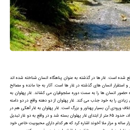
زیر کوه واقع شده است. غار ها در گذشته به عنوان پناهگاه انسان شناخته شده اند
 و استقرار انسان های گذشته در غار ها است. آثار به جا مانده و مصالح
حضور انسان ها را به سمت دوره سلجوقیان می کشاند. غار پهلوان به
ادی را به خود جذب می کند. غار پهلوان از دو دهنه واقع در دو دامنه
ف ورودی آن بسیار پهناور و بزرگ است. غار پهلوان به غار آهکی هم در
بین اهالی شهرت دارد. در زلزله ای که در سال ۱۳۵۷ رخ داد، حدود ۶۵ متر از ابتدای غار پهلوان بسته شد و در واقع به دو غار تبدیل
زار ساله و مزار ملا آخوند اشاره کرد که هر کدام دارای محبوبیت خاص خود