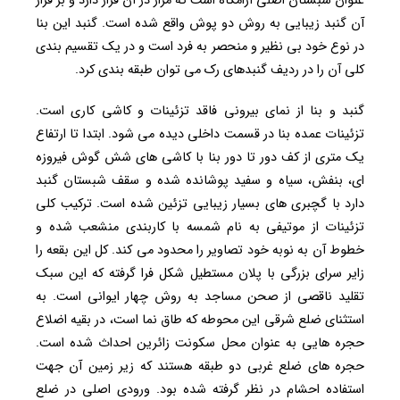
عنوان شبستان اصلی آرامگاه است که مزار در آن قرار دارد و بر فراز
آن گنبد زیبایی به روش دو پوش واقع شده است. گنبد این بنا
در نوع خود بی نظیر و منحصر به فرد است و در یک تقسیم بندی
کلی آن را در ردیف گنبدهای رک می توان طبقه بندی کرد.
گنبد و بنا از نمای بیرونی فاقد تزئینات و کاشی کاری است.
تزئینات عمده بنا در قسمت داخلی دیده می شود. ابتدا تا ارتفاع
یک متری از کف دور تا دور بنا با کاشی های شش گوش فیروزه
ای، بنفش، سیاه و سفید پوشانده شده و سقف شبستان گنبد
دارد با گچبری های بسیار زیبایی تزئین شده است. ترکیب کلی
تزئینات از موتیفی به نام شمسه با کاربندی منشعب شده و
خطوط آن به نوبه خود تصاویر را محدود می کند. کل این بقعه را
زایر سرای بزرگی با پلان مستطیل شکل فرا گرفته که این سبک
تقلید ناقصی از صحن مساجد به روش چهار ایوانی است. به
استثنای ضلع شرقی این محوطه که طاق نما است، در بقیه اضلاع
حجره هایی به عنوان محل سکونت زائرین احداث شده است.
حجره های ضلع غربی دو طبقه هستند که زیر زمین آن جهت
استفاده احشام در نظر گرفته شده بود. ورودی اصلی در ضلع