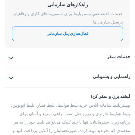
راهکارهای سازمانی
خدمات اختصاصیِ مِستربلیط برای ماموریت‌های کاری و رفاهیاتِ
پرسنلِ سازمان‌ها
فعال‌سازی پنل سازمانی
خدمات سفر
بلیط هواپیما
رزرو هتل
بلیط قطار
راهنمایی و پشتیبانی
بلیط اتوبوس
بلیط سواری
پرسش‌های متداول
پیشنهادها و شکایات
شرایط و مقررات
لبخند بزن و سفر کن!
مجله مِستربلیط
راهکار سازمانی
فرصت‌های شغلی
مِستربلیط سامانه آنلاین خرید بلیط هواپیما، بلیط قطار، بلیط اتوبوس،
درباره ما
بلیط هواپیما چارتری و رزرو هتل است؛ راهی سریع و آسان برای
برنامه‌ریزی سفرهایتان! تنها با چند کلیک می‌توانید بلیط خود را به هر
مقصدی که بخواهید تهیه کرده، صورتحسابتان را آنلاین پرداخت کنید و