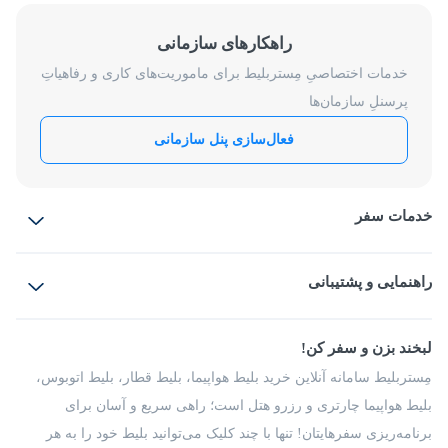
راهکارهای سازمانی
خدمات اختصاصیِ مِستربلیط برای ماموریت‌های کاری و رفاهیاتِ
پرسنلِ سازمان‌ها
فعال‌سازی پنل سازمانی
خدمات سفر
بلیط هواپیما
رزرو هتل
بلیط قطار
راهنمایی و پشتیبانی
بلیط اتوبوس
بلیط سواری
پرسش‌های متداول
پیشنهادها و شکایات
شرایط و مقررات
لبخند بزن و سفر کن!
مجله مِستربلیط
راهکار سازمانی
فرصت‌های شغلی
مِستربلیط سامانه آنلاین خرید بلیط هواپیما، بلیط قطار، بلیط اتوبوس،
درباره ما
بلیط هواپیما چارتری و رزرو هتل است؛ راهی سریع و آسان برای
برنامه‌ریزی سفرهایتان! تنها با چند کلیک می‌توانید بلیط خود را به هر