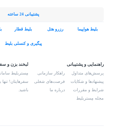
پشتیبانی 24 ساعته
بلیط هواپیما
رزرو هتل
بلیط قطار
ب
پیگیری و کنسلی بلیط
راهنمایی و پشتیبانی
لبخند بزن و سف
پرسش‌های متداول
راهکار سازمانی
مِستربلیط سامانه
پیشنهادها و شکایات
فرصت‌های شغلی
سفرهایتان! تنها 
شرایط و مقررات
درباره ما
باشید.
مجله مِستربلیط