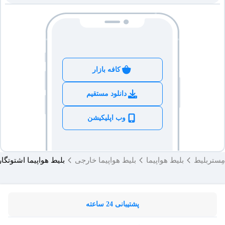
کافه بازار
دانلود مستقیم
وب اپلیکیشن
مِستربلیط
بلیط هواپیما
بلیط هواپیما خارجی
بلیط هواپیما اشتوتگا
پشتیبانی 24 ساعته