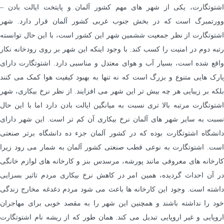
اشتوتگارت، یکی از شهر های مهم کشور آلمان و پایتخت ایالت بادن –
وورتمبرگ است که در بخش جنوب غربی کشور آلمان قرار دارد. شهر
اشتوتگارت از نظر جمعیت ششمین شهر این کشور است، با این حال توانسته
رتبه دوم در امنیت را کسب کند. با وجود اینکه این شهر بر روی رودخانه نکار
واقع شده است، بسیار آب و هوای معتدل و مناسبی دارد. اشتوتگارت دارای
پارک هایی متنوع و بزرگ است که نه تنها به بهبود کیفیت هوا کمک می کنند
بلکه بر زیبایی هر چه بیش تر این شهر می افزایند. از نظر نرخ بیکاری، شهر
اشتوتگارت مرتبه بالا تری نسبت به میانگین ایالت بادن دارد اما با این حال
نسبت به سایر شهر های آلمان نرخ بیکاری آن کم تر است. این شهر دارای
دانشگاه اشتوتگارت بوده که در کشور آلمان جزء ده دانشگاه برتر صنعتی
است. اشتوتگارت به نوعی قطب صنعتی کشور آلمان به شمار می رود زیرا
کارخانه های معروفی مانند پورشه، مرسدس بنز و کارخانه های لوازم خانگی
در آن احداث گردیده، همین امر در کاهش نرخ بیکاری مردم تاثیر بسزایی
داشته است. وجود این کارخانه ها باعث می شود مردم دغدغه مخارج زندگی
خود را نداشته باشند و همچنین این شهر را به مقصد خوبی برای مهاجران
اروپایی و غیر اروپایی تبدیل می کند. همان طور که از ریشه نام اشتوتگارت