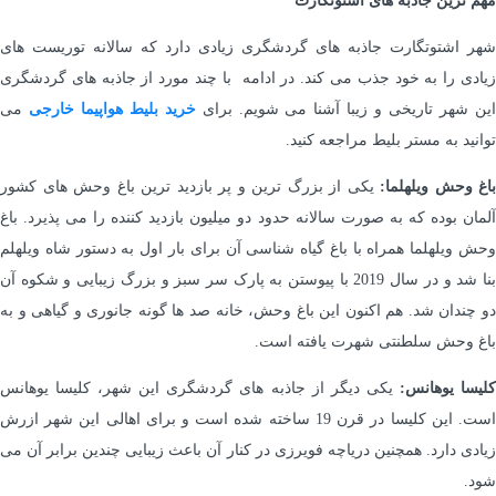
مهم ترین جاذبه های اشتوتگارت
شهر اشتوتگارت جاذبه های گردشگری زیادی دارد که سالانه توریست های
زیادی را به خود جذب می کند. در ادامه با چند مورد از جاذبه های گردشگری
ین شهر تاریخی و زیبا آشنا می شویم. برای
خرید بلیط هواپیما خارجی
می
توانید به مستر بلیط مراجعه کنید.
باغ وحش ویلهلما:
یکی از بزرگ ترین و پر بازدید ترین باغ وحش های کشور
آلمان بوده که به صورت سالانه حدود دو میلیون بازدید کننده را می پذیرد. باغ
وحش ویلهلما همراه با باغ گیاه شناسی آن برای بار اول به دستور شاه ویلهلم
بنا شد و در سال 2019 با پیوستن به پارک سر سبز و بزرگ زیبایی و شکوه آن
دو چندان شد. هم اکنون این باغ وحش، خانه صد ها گونه جانوری و گیاهی و به
باغ وحش سلطنتی شهرت یافته است.
لیسا یوهانس:
یکی دیگر از جاذبه های گردشگری این شهر، کلیسا یوهانس
است. این کلیسا در قرن 19 ساخته شده است و برای اهالی این شهر ازرش
زیادی دارد. همچنین دریاچه فویرزی در کنار آن باعث زیبایی چندین برابر آن می
شود.