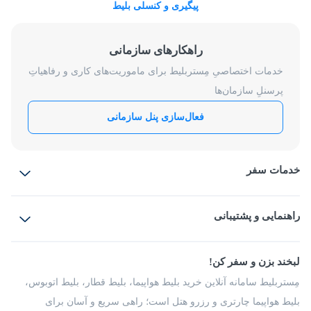
پیگیری و کنسلی بلیط
راهکارهای سازمانی
خدمات اختصاصیِ مِستربلیط برای ماموریت‌های کاری و رفاهیاتِ
پرسنلِ سازمان‌ها
فعال‌سازی پنل سازمانی
خدمات سفر
بلیط هواپیما
رزرو هتل
بلیط قطار
راهنمایی و پشتیبانی
بلیط اتوبوس
بلیط سواری
پرسش‌های متداول
پیشنهادها و شکایات
شرایط و مقررات
لبخند بزن و سفر کن!
مجله مِستربلیط
راهکار سازمانی
فرصت‌های شغلی
مِستربلیط سامانه آنلاین خرید بلیط هواپیما، بلیط قطار، بلیط اتوبوس،
درباره ما
بلیط هواپیما چارتری و رزرو هتل است؛ راهی سریع و آسان برای