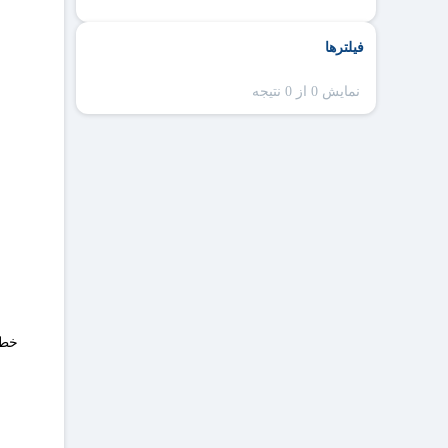
فیلترها
نمایش 0 از 0 نتیجه
خطا