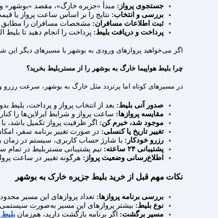
جستجوی پرواز:
مبدأ «جزیره خارگ»، مقصد «بوشهر» و تا
بررسی و انتخاب:
نتایج را بر اساس ساعت پرواز یا قیمت
ثبت اطلاعات مسافران:
مشخصات مسافران را مطابق مد
پرداخت و دریافت بلیط:
پرداخت را انجام دهید تا بلیط 
اگر می‌خواهید پروازهای ورودی به بوشهر یا مسیرهای دیگر این 
چرا بلیط هواپیما خارگ به بوشهر را از مستربلیط بخرید؟
در مسیرهای کوتاه اما پرتردد مثل خارگ به بوشهر، سرعت رزرو و 
صدور آنی بلیط:
بعد از انتخاب پرواز و پرداخت، بلیط ب
مقایسه پروازها:
ساعت پرواز و شرایط ایرلاین‌ها را کنار
موجود شد، خبرم کن:
اگر ظرفیت پرواز تکمیل باشد، با
تغییر تاریخ یا کنسلی:
در صورت تغییر برنامه سفر، امکان 
رزرو خودکار:
با شارژ حساب کاربری، سیستم در زمان با
پشتیبانی ۲۴ ساعته:
تیم پشتیبانی مستربلیط در تمام 
اطلاع‌رسانی وضعیت پرواز:
هرگونه تغییر در ساعت پرواز 
نکات مهم قبل از خرید بلیط جزیره خارک به بوشهر
بررسی برنامه پروازها:
تعداد پروازهای این مسیر محدود
نوع بلیط:
بیشتر پروازهای این مسیر به‌صورت سیستمی انج
مسیر برگشت:
اگر برنامه بازگشت دارید، هم‌زمان
بلیط 