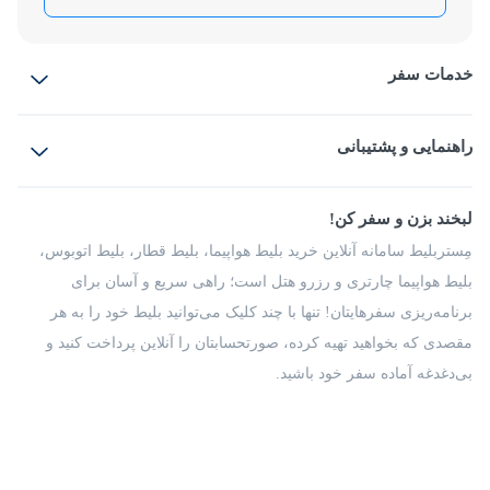
خدمات سفر
بلیط هواپیما
رزرو هتل
بلیط قطار
راهنمایی و پشتیبانی
بلیط اتوبوس
بلیط سواری
پرسش‌های متداول
پیشنهادها و شکایات
شرایط و مقررات
لبخند بزن و سفر کن!
مجله مِستربلیط
راهکار سازمانی
فرصت‌های شغلی
مِستربلیط سامانه آنلاین خرید بلیط هواپیما، بلیط قطار، بلیط اتوبوس،
درباره ما
بلیط هواپیما چارتری و رزرو هتل است؛ راهی سریع و آسان برای
برنامه‌ریزی سفرهایتان! تنها با چند کلیک می‌توانید بلیط خود را به هر
مقصدی که بخواهید تهیه کرده، صورتحسابتان را آنلاین پرداخت کنید و
بی‌دغدغه آماده سفر خود باشید.