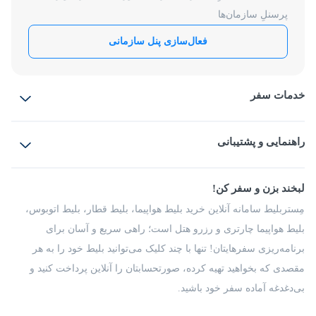
پرسنلِ سازمان‌ها
فعال‌سازی پنل سازمانی
خدمات سفر
بلیط هواپیما
رزرو هتل
بلیط قطار
راهنمایی و پشتیبانی
بلیط اتوبوس
بلیط سواری
پرسش‌های متداول
پیشنهادها و شکایات
شرایط و مقررات
لبخند بزن و سفر کن!
مجله مِستربلیط
راهکار سازمانی
فرصت‌های شغلی
مِستربلیط سامانه آنلاین خرید بلیط هواپیما، بلیط قطار، بلیط اتوبوس،
درباره ما
بلیط هواپیما چارتری و رزرو هتل است؛ راهی سریع و آسان برای
برنامه‌ریزی سفرهایتان! تنها با چند کلیک می‌توانید بلیط خود را به هر
مقصدی که بخواهید تهیه کرده، صورتحسابتان را آنلاین پرداخت کنید و
بی‌دغدغه آماده سفر خود باشید.