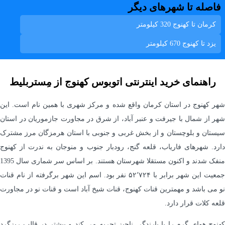
فاصله تا شهرهای دیگر
کرمان تا کهنوج
320 کیلومتر
يزد تا کهنوج
670 کیلومتر
راهنمای خرید اینترنتی اتوبوس کهنوج از مِستربلیط
شهر کهنوج در استان کرمان واقع شده و مرکز شهری با همین نام است. این
شهر از شمال با جیرفت و عنبر آباد، از شرق در مجاورت جازموریان در استان
سیستان و بلوچستان و از بخش غربی و جنوبی با استان هرمزگان مرز مشترک
دارد. شهرهای فاریاب، قلعه گنج، رودبار جنوب و منوجان به ندرت از کهنوج
منفک شدند و اکنون مستقلا شهرستان هستند. بر اساس سر شماری سال 1395
جمعیت این شهر برابر با ۵۲٬۷۲۴ نفر بود. اسم این شهر برگرفته از نام قنات
نو می باشد و مهمترین قنات کهنوج، قنات شیخ آباد است و قنات نو در مجاورت
قلعه کلات قرار دارد.
کهنوج هوای گرم را با بارندگی ناچیز تجربه می کند و بیشتر در قالب ریزگرد