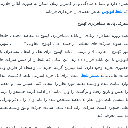
همراه دارد و شما به سادگی و در کمترین زمان ممکن به صورت آنلاین قادرید
که
بلیط اتوبوس
به هر مقصدی را خریداری فرمایید.
معرفی پایانه مسافربری کهنوج
همه روزه مسافران زیادی در پایانه مسافربری کهنوج به مقاصد مختلف جابجا
می شوند. شرکت های مختلفی از جمله: عدل کهنوج - تعاونی 7 ، میهن
نور کهنوج - تعاونی 4 و ترمینال پایانه کهنوج برای نقل و انتقال مسافران با
اتوبوس با این پایانه قرار داد دارند. این امکان که بلیط را از همین شرکت ها
حضوری بخرید وجود دارد، البته بهترین گزینه، خرید بی واسطه از طریق وب
ایت هایی مانند
مستر بلیط
است. برای یک خرید اینترنتی بلیط کافیست ابتدا
وارد سایت شده و وسیله نقلیه مورد نظر را انتخاب کنید، سپس مبدا و مقصد
را تعیین و تاریخ رفت و برگشت را وارد نمایید. در ادامه گزینه جستجو را بزنید
تا سیستم بلیط مورد نظر به مقصد مشخص شده را بیابد و آن را با ذکر ویژگی
هایی همچون قیمت، شرکت ارائه کننده بلیط، ساعت حرکت و نوع وسلیه نقلیه
به شما معرفی کند.
با تهیه بلیط این شهر می توان در مسیرهای زیادی همچون: کهنوج به