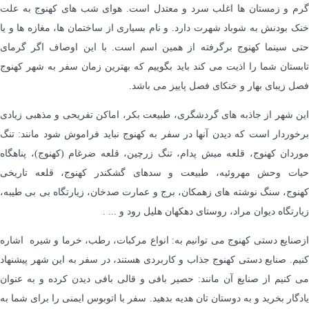
گرم و زمستان ها اغلب سرد و معتدل است. هوای شب های کهنوج به علت
خنک بودنش به شوباد شهرت دارد. و نام بسیاری از ساختمان ها، مغازه ها و یا
حتی سینما کهنوج برگرفته از همین اسم است. با این اوصاف اگر گرمای
تابستان شما را اذیت می کند باید بگوییم که بهترین زمان سفر به شهر کهنوج
فصل زیبای بهار و خنکای فصل پاییز می باشد.
این شهر از جاذبه های گردشگری، طبیعت بکر، اماکن تفریحی و مذهبی زیادی
برخوردار است که دیدن آنها در سفر به کهنوج نباید فراموش شود مانند: تنگ
موردان کهنوج، قلعه میش پدام، تنگ زرچین، قلعه ضرغام (کهنوج)، پناهگاه
حیات وحش مهروئیه، طبیعت و سدهای گشکندر کهنوج، قلعه تاریخی
کهنوج، سنگ نوشته های زهمكان، برج و عمارت صدخان، زیارتگاه بی بی طیبه،
زیارتگاه دیوان مراد، روستای دهکهان هلیل رود و ... .
ازصنایع دستی کهنوج می توانیم به: انواع مرکبات، رطب، خرما و شیره اشاره
کنیم. صنایع دستی کهنوج جذاب و کاربردی هستند، در سفر به این شهر پیشنهاد
می کنیم از صنایع آن مانند: حصیر بافی و قالی بافی دیدن کرده و به عنوان
یادگار بخرید و به دوستان تان هدیه بدهید. سفر با اتوبوس ایمنی را برای شما به