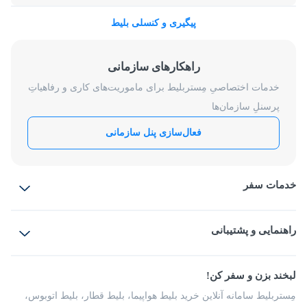
پیگیری و کنسلی بلیط
راهکارهای سازمانی
خدمات اختصاصیِ مِستربلیط برای ماموریت‌های کاری و رفاهیاتِ
پرسنلِ سازمان‌ها
فعال‌سازی پنل سازمانی
خدمات سفر
بلیط هواپیما
رزرو هتل
بلیط قطار
راهنمایی و پشتیبانی
بلیط اتوبوس
بلیط سواری
پرسش‌های متداول
پیشنهادها و شکایات
شرایط و مقررات
لبخند بزن و سفر کن!
مجله مِستربلیط
راهکار سازمانی
فرصت‌های شغلی
مِستربلیط سامانه آنلاین خرید بلیط هواپیما، بلیط قطار، بلیط اتوبوس،