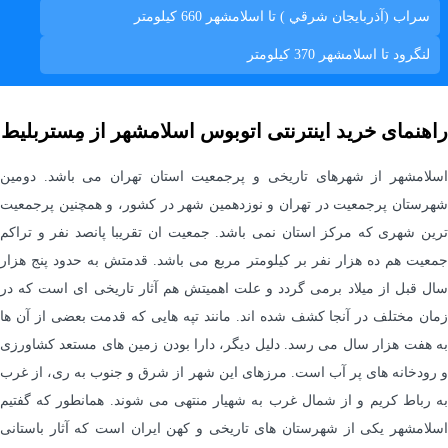
سراب (آذربايجان شرقي ) تا اسلامشهر
660 کیلومتر
لنگرود تا اسلامشهر
370 کیلومتر
راهنمای خرید اینترنتی اتوبوس اسلامشهر از مِستربلیط
اسلامشهر از شهرهای تاریخی و پرجمعیت استان تهران می باشد. دومین
شهرستان پرجمعیت در تهران و نوزدهمین شهر در کشور، و همچنین پرجمعیت
ترین شهری که مرکز استان نمی باشد. جمعیت ان تقریبا پانصد نفر و تراکم
جمعیت هم ده هزار نفر بر کیلومتر مربع می باشد. قدمتش به حدود پنج هزار
سال قبل از میلاد برمی گردد و علت اهمیتش هم آثار تاریخی ای است که در
زمان مختلف در آنجا کشف شده اند. مانند تپه هایی که قدمت بعضی از آن ها
به هفت هزار سال می رسد. دلیل دیگر، دارا بودن زمین های مستعد کشاورزی
و رودخانه های پر آب است. مرزهای این شهر از شرق و جنوب به ری، از غرب
به رباط کریم و از شمال غرب به شهیار منتهی می شوند. همانطور که گفتیم
اسلامشهر یکی از شهرستان های تاریخی و کهن ایران است که آثار باستانی