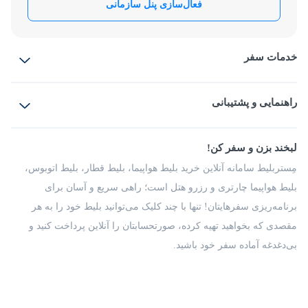
فعال‌سازی پنل سازمانی
خدمات سفر
بلیط هواپیما
رزرو هتل
بلیط قطار
راهنمایی و پشتیبانی
بلیط اتوبوس
بلیط سواری
پرسش‌های متداول
پیشنهادها و شکایات
شرایط و مقررات
لبخند بزن و سفر کن!
مجله مِستربلیط
راهکار سازمانی
فرصت‌های شغلی
مِستربلیط سامانه آنلاین خرید بلیط هواپیما، بلیط قطار، بلیط اتوبوس،
درباره ما
بلیط هواپیما چارتری و رزرو هتل است؛ راهی سریع و آسان برای
برنامه‌ریزی سفرهایتان! تنها با چند کلیک می‌توانید بلیط خود را به هر
مقصدی که بخواهید تهیه کرده، صورتحسابتان را آنلاین پرداخت کنید و
بی‌دغدغه آماده سفر خود باشید.