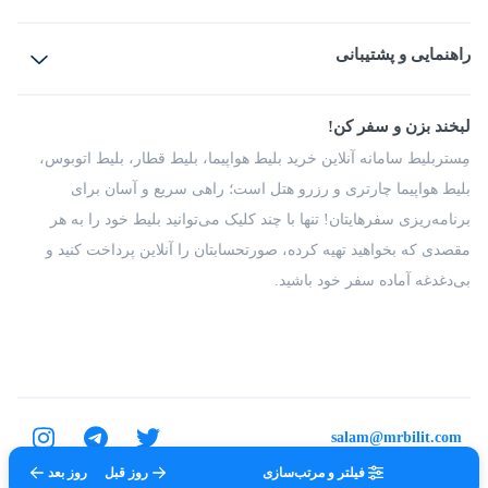
بلیط هواپیما
رزرو هتل
بلیط قطار
راهنمایی و پشتیبانی
بلیط اتوبوس
بلیط سواری
پرسش‌های متداول
پیشنهادها و شکایات
شرایط و مقررات
لبخند بزن و سفر کن!
مجله مِستربلیط
راهکار سازمانی
فرصت‌های شغلی
مِستربلیط سامانه آنلاین خرید بلیط هواپیما، بلیط قطار، بلیط اتوبوس،
درباره ما
بلیط هواپیما چارتری و رزرو هتل است؛ راهی سریع و آسان برای
برنامه‌ریزی سفرهایتان! تنها با چند کلیک می‌توانید بلیط خود را به هر
مقصدی که بخواهید تهیه کرده، صورتحسابتان را آنلاین پرداخت کنید و
بی‌دغدغه آماده سفر خود باشید.
salam@mrbilit.com
فیلتر و مرتب‌سازی
روز قبل
روز بعد
تمامی حقوق برای شرکت عتیق گشت اصفهان محفوظ است.