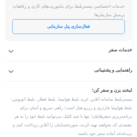
خدمات اختصاصیِ مِستربلیط برای ماموریت‌های کاری و رفاهیاتِ
پرسنلِ سازمان‌ها
فعال‌سازی پنل سازمانی
خدمات سفر
بلیط هواپیما
رزرو هتل
بلیط قطار
راهنمایی و پشتیبانی
بلیط اتوبوس
بلیط سواری
پرسش‌های متداول
پیشنهادها و شکایات
شرایط و مقررات
لبخند بزن و سفر کن!
مجله مِستربلیط
راهکار سازمانی
فرصت‌های شغلی
مِستربلیط سامانه آنلاین خرید بلیط هواپیما، بلیط قطار، بلیط اتوبوس،
درباره ما
بلیط هواپیما چارتری و رزرو هتل است؛ راهی سریع و آسان برای
برنامه‌ریزی سفرهایتان! تنها با چند کلیک می‌توانید بلیط خود را به هر
مقصدی که بخواهید تهیه کرده، صورتحسابتان را آنلاین پرداخت کنید و
بی‌دغدغه آماده سفر خود باشید.