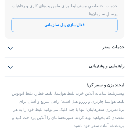
خدمات اختصاصیِ مِستربلیط برای ماموریت‌های کاری و رفاهیاتِ
پرسنلِ سازمان‌ها
فعال‌سازی پنل سازمانی
خدمات سفر
بلیط هواپیما
رزرو هتل
بلیط قطار
راهنمایی و پشتیبانی
بلیط اتوبوس
بلیط سواری
پرسش‌های متداول
پیشنهادها و شکایات
شرایط و مقررات
لبخند بزن و سفر کن!
مجله مِستربلیط
راهکار سازمانی
فرصت‌های شغلی
مِستربلیط سامانه آنلاین خرید بلیط هواپیما، بلیط قطار، بلیط اتوبوس،
درباره ما
بلیط هواپیما چارتری و رزرو هتل است؛ راهی سریع و آسان برای
برنامه‌ریزی سفرهایتان! تنها با چند کلیک می‌توانید بلیط خود را به هر
مقصدی که بخواهید تهیه کرده، صورتحسابتان را آنلاین پرداخت کنید و
بی‌دغدغه آماده سفر خود باشید.