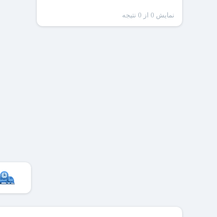
نمایش 0 از 0 نتیجه
ظرفیت
سا