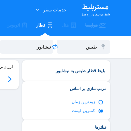
خدمات سفر
هواپیما
هتل
قطار
اتوبوس
ارزان‌تر
بلیط قطار طبس به نیشابور
06
سه‌شنبه 06/17
چهارشنبه 06/18
پنج‌شنبه 06/19
جمعه 06/20
مرتب‌سازی بر اساس
زود‌ترین زمان
کمترین قیمت
فیلترها