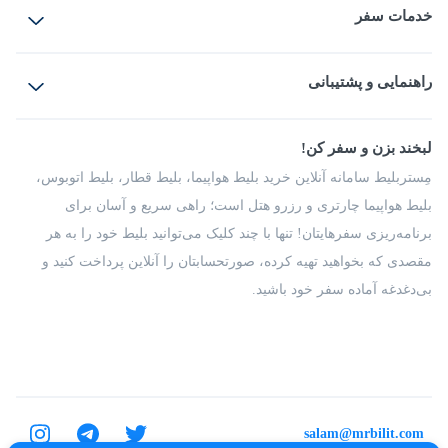
خدمات سفر
بلیط هواپیما
رزرو هتل
بلیط قطار
راهنمایی و پشتیبانی
بلیط اتوبوس
بلیط سواری
پرسش‌های متداول
پیشنهادها و شکایات
شرایط و مقررات
لبخند بزن و سفر کن!
مجله مِستربلیط
راهکار سازمانی
فرصت‌های شغلی
مِستربلیط سامانه آنلاین خرید بلیط هواپیما، بلیط قطار، بلیط اتوبوس،
درباره ما
بلیط هواپیما چارتری و رزرو هتل است؛ راهی سریع و آسان برای
برنامه‌ریزی سفرهایتان! تنها با چند کلیک می‌توانید بلیط خود را به هر
مقصدی که بخواهید تهیه کرده، صورتحسابتان را آنلاین پرداخت کنید و
بی‌دغدغه آماده سفر خود باشید.
salam@mrbilit.com