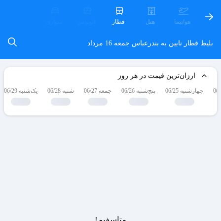
هواپیما
هتل
قطار
اتوبوس
سواری
بلیط قطار نایین به بندرعباس
جمعه 16 مرداد
ارزان‌ترین قیمت در هر روز
چهارشنبه 06/25
پنج‌شنبه 06/26
جمعه 06/27
شنبه 06/28
یک‌شنبه 06/29
متاسفیم!