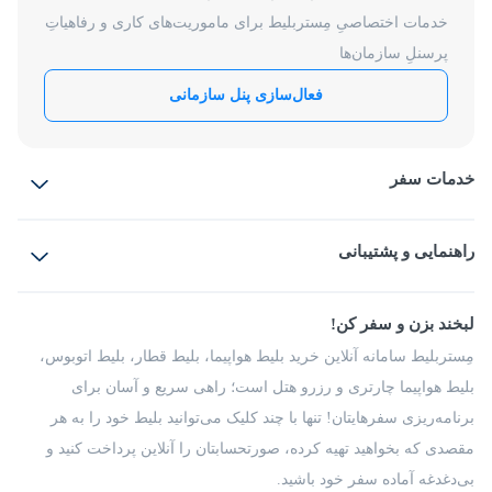
خدمات اختصاصیِ مِستربلیط برای ماموریت‌های کاری و رفاهیاتِ
پرسنلِ سازمان‌ها
فعال‌سازی پنل سازمانی
خدمات سفر
بلیط هواپیما
رزرو هتل
بلیط قطار
راهنمایی و پشتیبانی
بلیط اتوبوس
بلیط سواری
پرسش‌های متداول
پیشنهادها و شکایات
شرایط و مقررات
لبخند بزن و سفر کن!
مجله مِستربلیط
راهکار سازمانی
فرصت‌های شغلی
مِستربلیط سامانه آنلاین خرید بلیط هواپیما، بلیط قطار، بلیط اتوبوس،
درباره ما
بلیط هواپیما چارتری و رزرو هتل است؛ راهی سریع و آسان برای
برنامه‌ریزی سفرهایتان! تنها با چند کلیک می‌توانید بلیط خود را به هر
مقصدی که بخواهید تهیه کرده، صورتحسابتان را آنلاین پرداخت کنید و
بی‌دغدغه آماده سفر خود باشید.