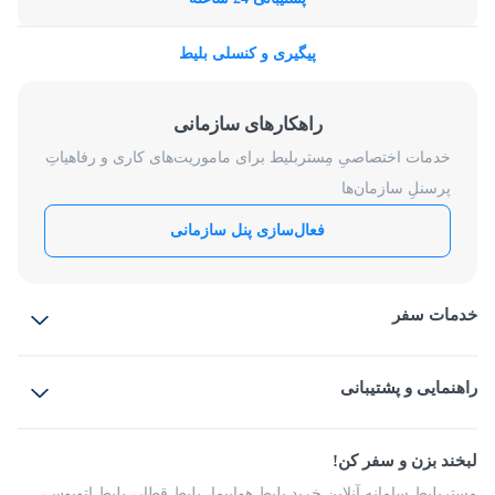
پیگیری و کنسلی بلیط
راهکارهای سازمانی
خدمات اختصاصیِ مِستربلیط برای ماموریت‌های کاری و رفاهیاتِ
پرسنلِ سازمان‌ها
فعال‌سازی پنل سازمانی
خدمات سفر
بلیط هواپیما
رزرو هتل
بلیط قطار
راهنمایی و پشتیبانی
بلیط اتوبوس
بلیط سواری
پرسش‌های متداول
پیشنهادها و شکایات
شرایط و مقررات
لبخند بزن و سفر کن!
مجله مِستربلیط
راهکار سازمانی
فرصت‌های شغلی
مِستربلیط سامانه آنلاین خرید بلیط هواپیما، بلیط قطار، بلیط اتوبوس،